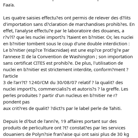
Faa'a.
Les quatre saisies effectu?es ont permis de relever des d?lits
d'importation sans d?claration de marchandises prohib?es. En
effet, l'analyse effectu?e par le laboratoire des douanes, a
r?v?l? que les nuclei import?s ?taient en b?nitier. Or, les nuclei
en b?nitier tombent sous le coup d'une double interdiction :
Le b?nitier (esp?ce Tridacnidae) est une esp?ce prot?g?e par
l’annexe II de la Convention de Washington ; son importation
sans certificat CITES est prohib?e. De plus, l'utilisation de
nuclei en b?nitier est strictement interdite, conform?ment ?
l’article
3 de l’arr?t? 1240/CM du 30/08/07 relatif ? la qualit? des
nuclei import?s, commercialis?s et autoris?s ? la greffe. Les
perles produites ? partir d'un nucleus en b?nitier ne r?
pondent pas
aux crit?res de qualit? ?dict?s par le label perle de Tahiti.
Depuis le d?but de l'ann?e, 19 affaires portant sur des
produits de perliculture ont ?t? constat?es par les services
douaniers de Polyn?sie fran?aise qui ont saisi plus de 30 kg