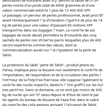
destination de Auckland avait d?j? permis la saisie de 3739
perles noires d'un poids total de 6890 grammes et d'une
valeur commerciale estim?e ? plus de 13 400 000 XPF.
Le passager, un perceur de perles professionnel, avait proc?d?
avant l'embarquement ? la d?claration r?guli?re de plus de 18
kg de perles pour une valeur d?passant 60 millions XPF
transport?es dans ses bagages ? main. Le contr?le de ses
bagages de soute devait permettre la d?couverte des cinq
sachets de perles non d?clar?es parmi lesquelles plus de 400
seront expertis?es comme des rebuts, dont la
commercialisation aurait nui ? la r?putation de la perle de
Tahiti.
La protection du label "perle de Tahiti", produit phare du
Fenua, implique pour la douane non seulement le contr?le de
l'importation, de l'exportation et de la circulation des perles ?
l'int?rieur de la Polyn?sie fran?aise, elle suppose ?galement le
contr?le des nuclei import?s, destin?s ? ?tre greff?s sur les hu?
tres perli?res. Dans ce domaine, ce ne sont pas moins de 430
kg de nuclei qui ont ?t? saisis depuis le d?but de l'ann?e par
les agents du bureau de douane de Faa’a fret, dans le cadre
du contr?le des colis express arrivant ? l'a?roport de Tahiti