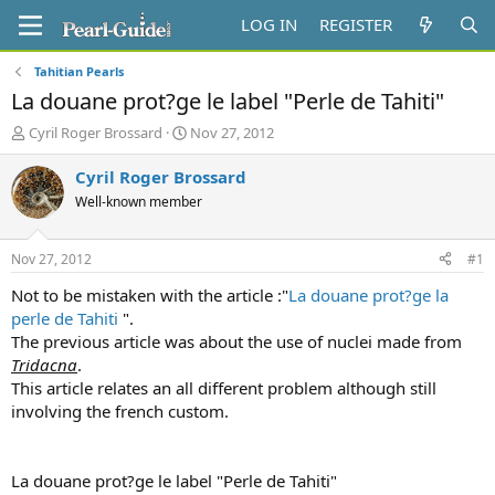
LOG IN
REGISTER
Tahitian Pearls
La douane prot?ge le label "Perle de Tahiti"
T
S
Cyril Roger Brossard
Nov 27, 2012
h
t
r
a
Cyril Roger Brossard
e
r
Well-known member
a
t
d
d
s
a
Nov 27, 2012
#1
t
t
a
e
Not to be mistaken with the article :"
La douane prot?ge la
r
perle de Tahiti
".
t
The previous article was about the use of nuclei made from
e
Tridacna
.
r
This article relates an all different problem although still
involving the french custom.
La douane prot?ge le label "Perle de Tahiti"