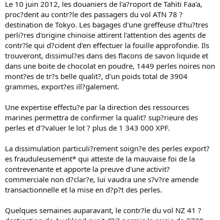
Le 10 juin 2012, les douaniers de l'a?roport de Tahiti Faa'a,
proc?dent au contr?le des passagers du vol ATN 78 ?
destination de Tokyo. Les bagages d'une greffeuse d'hu?tres
perli?res d'origine chinoise attirent l'attention des agents de
contr?le qui d?cident d'en effectuer la fouille approfondie. Ils
trouveront, dissimul?es dans des flacons de savon liquide et
dans une boite de chocolat en poudre, 1449 perles noires non
mont?es de tr?s belle qualit?, d'un poids total de 3904
grammes, export?es ill?galement.
Une expertise effectu?e par la direction des ressources
marines permettra de confirmer la qualit? sup?rieure des
perles et d'?valuer le lot ? plus de 1 343 000 XPF.
La dissimulation particuli?rement soign?e des perles export?
es frauduleusement* qui atteste de la mauvaise foi de la
contrevenante et apporte la preuve d'une activit?
commerciale non d?clar?e, lui vaudra une s?v?re amende
transactionnelle et la mise en d?p?t des perles.
Quelques semaines auparavant, le contr?le du vol NZ 41 ?